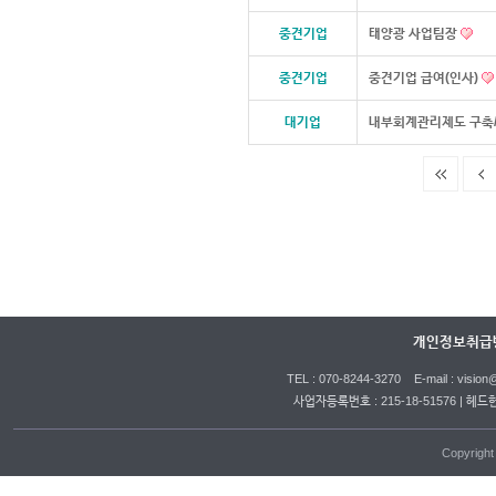
중견기업
태양광 사업팀장
중견기업
중견기업 급여(인사)
대기업
내부회계관리제도 구축/
개인정보취급
TEL : 070-8244-3270 E-mail : vi
사업자등록번호 : 215-18-51576 | 헤드
Copyrigh