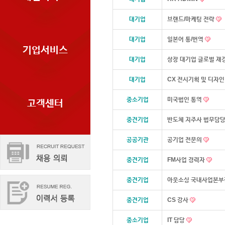
대기업
브랜드/마케팅 전략
대기업
일본어 통/번역
기업서비스
대기업
상장 대기업 글로벌 재
대기업
CX 전시기획 및 디자
중소기업
미국법인 통역
고객센터
중견기업
반도체 지주사 법무담당
공공기관
공기업 전문의
중견기업
FM사업 경력자
중견기업
아웃소싱 국내사업본
중견기업
CS 강사
중소기업
IT 담당