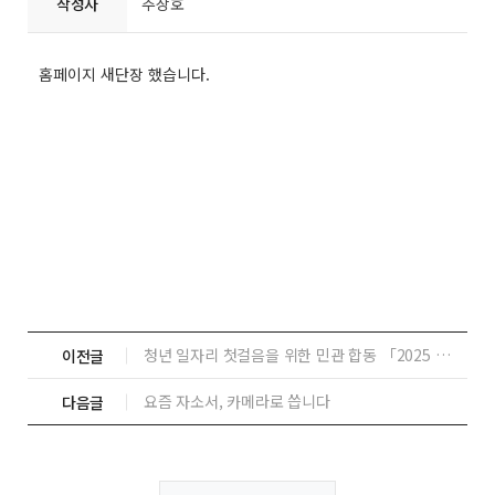
작성자
추상호
홈페이지 새단장 했습니다.
청년 일자리 첫걸음을 위한 민관 합동 「2025 상생협력 채용박람회」 개최
이전글
요즘 자소서, 카메라로 씁니다
다음글