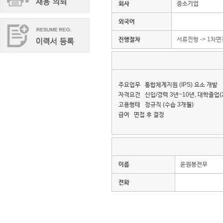
회사
중소기업
외국어
진행절차
서류전형 -> 1차면
주요업무 통합체계지원 (IPS) 요소 개발
자격요건 신입/경력 3년~10년, 대학졸업(2
고용형테 정규직 (수습 3개월)
급여 면접 후 결정
이름
윤원봉전무
전화